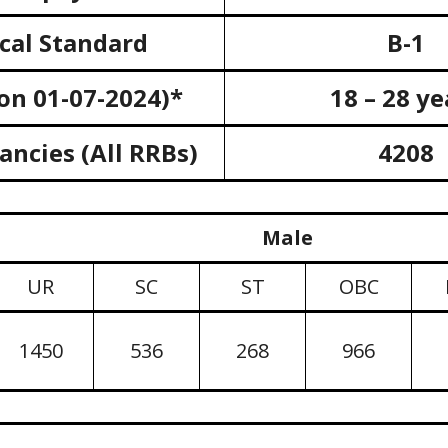
cal
Standard
B-1
 on
01-07-2024)*
18 – 28 ye
ancies (All RRBs)
4208
Male
UR
SC
ST
OBC
1450
536
268
966