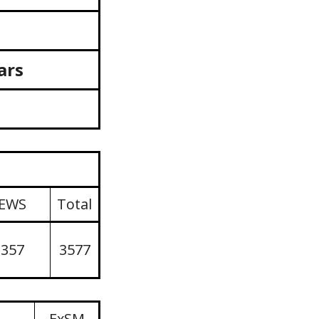
ars
EWS
Total
357
3577
ExSM