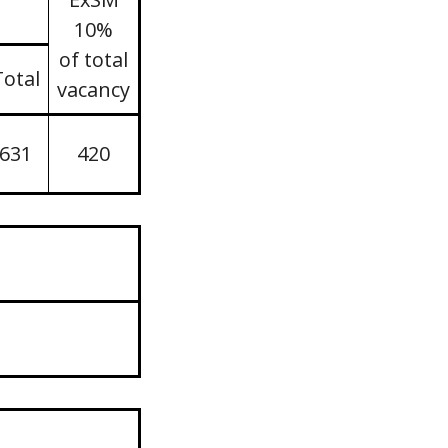
10%
of total
Total
vacancy
631
420