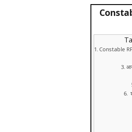
Constab
Ta
Constable RPF
आय
श