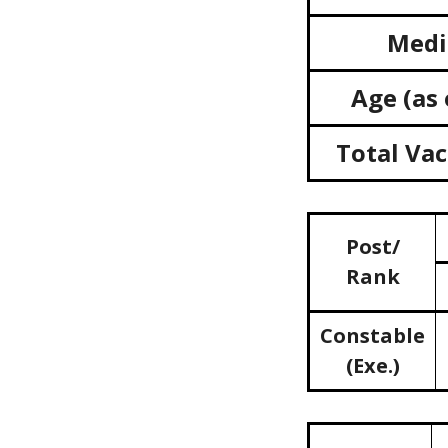
Medi
Age (as
Total
Vac
Post/
Rank
Constable
(Exe.)