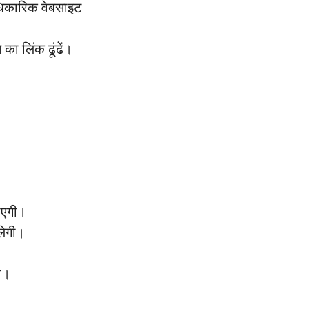
धिकारिक वेबसाइट
का लिंक ढूंढें।
।
जाएगी।
लेगी।
गा।