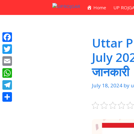
Skip
Home
UP ROJG
to
content
Uttar P
Facebook
July 2024
Twitter
जानकारी
Email
WhatsApp
July 18, 2024
by
u
Telegram
Share